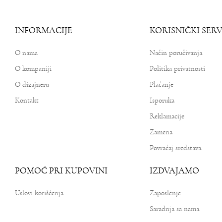
INFORMACIJE
KORISNIČKI SERV
O nama
Način poručivanja
O kompaniji
Politika privatnosti
O dizajneru
Plaćanje
Kontakt
Isporuka
Reklamacije
Zamena
Povraćaj sredstava
POMOĆ PRI KUPOVINI
IZDVAJAMO
Uslovi korišćenja
Zaposlenje
Saradnja sa nama