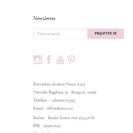
Newsletter
PRIJAVITE SE
PRATITE NAS
PODACI O KOMPANIJI
Privredno društvo Ninia d.o.o
Vojvode Bogdana 32
Beograd, 11000
Telefon:
+381600703393
Email:
office@ninia.rs
Račun:
Banka Intesa 160-524542-81
PIB:
109267030