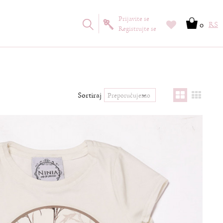
Prijavite se
0
RS
Registrujte se
Sortiraj