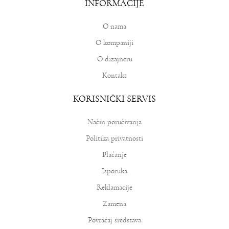
INFORMACIJE
O nama
O kompaniji
O dizajneru
Kontakt
KORISNIČKI SERVIS
Način poručivanja
Politika privatnosti
Plaćanje
Isporuka
Reklamacije
Zamena
Povraćaj sredstava