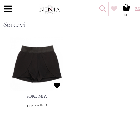
RS
0
Sorcevi
ŠORC MIA
4.990,00
RSD