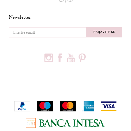
Newsletter
PRIJAVITE SE
PRATITE NAS
PODACI O KOMPANIJI
Privredno društvo Ninia d.o.o
Vojvode Bogdana 32
Beograd, 11000
Telefon:
+381600703393
Email:
office@ninia.rs
Račun:
Banka Intesa 160-524542-81
PIB:
109267030
Matični broj:
21152331