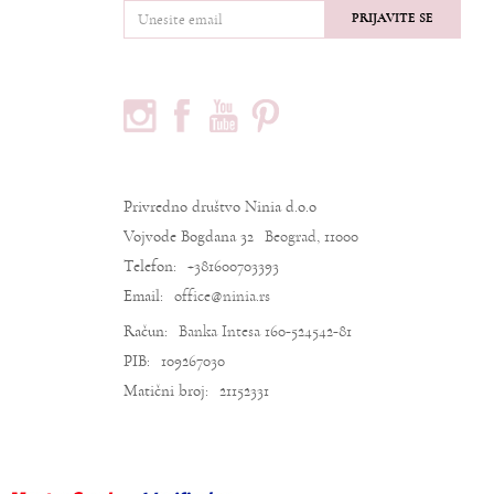
PRIJAVITE SE
PRATITE NAS
PODACI O KOMPANIJI
Privredno društvo Ninia d.o.o
Vojvode Bogdana 32
Beograd, 11000
Telefon:
+381600703393
Email:
office@ninia.rs
Račun:
Banka Intesa 160-524542-81
PIB:
109267030
Matični broj:
21152331