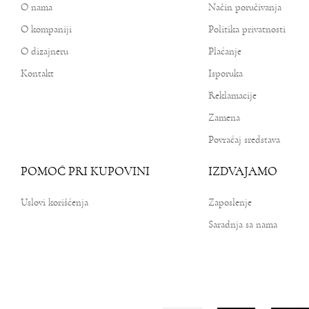
O nama
Način poručivanja
O kompaniji
Politika privatnosti
O dizajneru
Plaćanje
Kontakt
Isporuka
Reklamacije
Zamena
Povraćaj sredstava
POMOĆ PRI KUPOVINI
IZDVAJAMO
Uslovi korišćenja
Zaposlenje
Saradnja sa nama