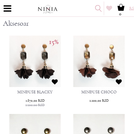
RS
0
Aksesoar
15
%
MINĐUŠE BLACKY
MINĐUŠE CHOCO
1.870,00
RSD
2.200,00
RSD
2.200,00
RSD