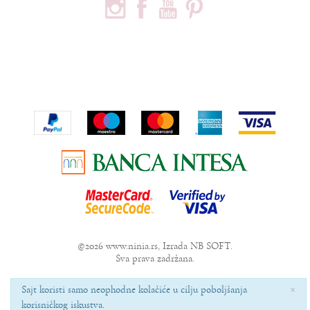
PODACI O KOMPANIJI
Privredno društvo Ninia d.o.o
Vojvode Bogdana 32
Beograd, 11000
Telefon:
+381600703393
Email:
office@ninia.rs
Račun:
Banka Intesa 160-524542-81
PIB:
109267030
Matični broj:
21152331
©2026
www.ninia.rs
, Izrada
NB SOFT
.
Sva prava zadržana.
×
Sajt koristi samo neophodne kolačiće u cilju poboljšanja
korisničkog iskustva.