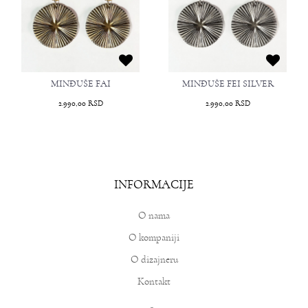
MINĐUŠE FAI
MINĐUŠE FEI SILVER
2.990,00
RSD
2.990,00
RSD
INFORMACIJE
O nama
O kompaniji
O dizajneru
Kontakt