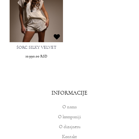
ŠORC SILKY VELVET
10.990,00
RSD
INFORMACIJE
O nama
O kompaniji
O dizajneru
Kontakt