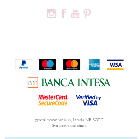
PRATITE NAS
PODACI O KOMPANIJI
Privredno društvo Ninia d.o.o
Vojvode Bogdana 32
Beograd, 11000
Telefon:
+381600703393
Email:
office@ninia.rs
Račun:
Banka Intesa 160-524542-81
PIB:
109267030
Matični broj:
21152331
©2026
www.ninia.rs
, Izrada
NB SOFT
.
Sva prava zadržana.