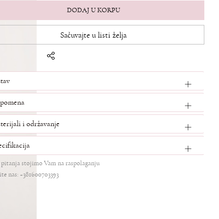
DODAJ U KORPU
Sačuvajte u listi želja
stav
pomena
erijali i održavanje
cifikacija
 pitanja stojimo Vam na raspolaganju
te nas: +381600703393