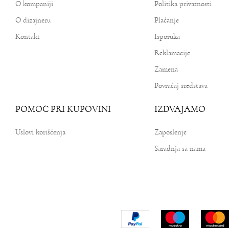
O kompaniji
Politika privatnosti
O dizajneru
Plaćanje
Kontakt
Isporuka
Reklamacije
Zamena
Povraćaj sredstava
POMOĆ PRI KUPOVINI
IZDVAJAMO
Uslovi korišćenja
Zaposlenje
Saradnja sa nama