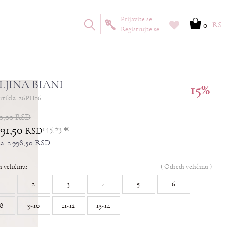
Prijavite se
0
RS
Registrujte se
LJINA BIANI
15
%
artikla:
26PH16
0,00
RSD
991,50
145,23
€
RSD
da:
2.998,50
RSD
i veličinu:
(
Odredi veličinu
)
2
3
4
5
6
-8
9-10
11-12
13-14