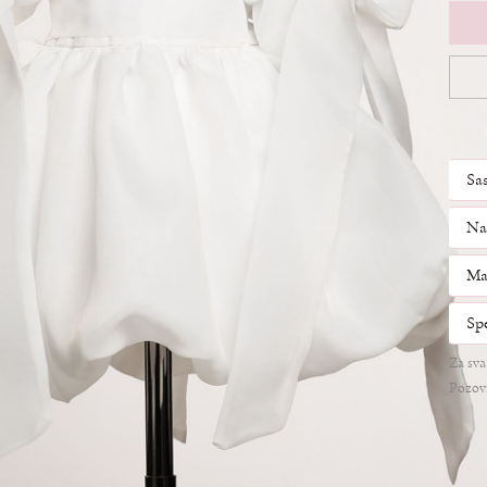
Sa
Na
Mat
Spe
Za sva
Pozovi