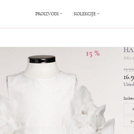
PROIZVODI
KOLEKCIJE
HA
15
%
Šifra 
19.99
16.
Ušte
Izaber
1
7