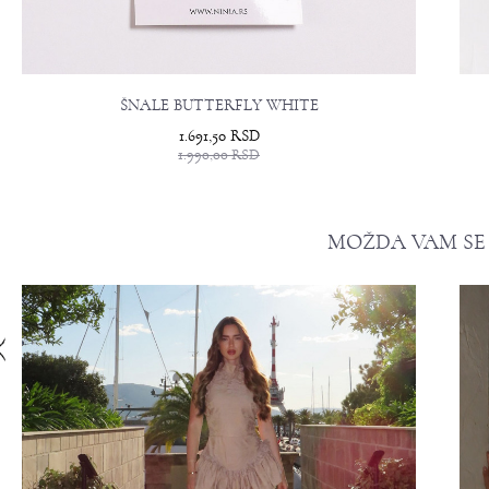
ŠNALE BUTTERFLY WHITE
1.691,50
RSD
1.990,00
RSD
MOŽDA VAM SE 