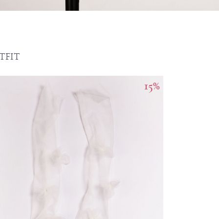
TFIT
15
%