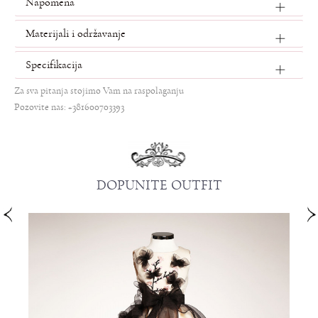
Napomena
Materijali i održavanje
Specifikacija
Za sva pitanja stojimo Vam na raspolaganju
Pozovite nas: +381600703393
DOPUNITE OUTFIT