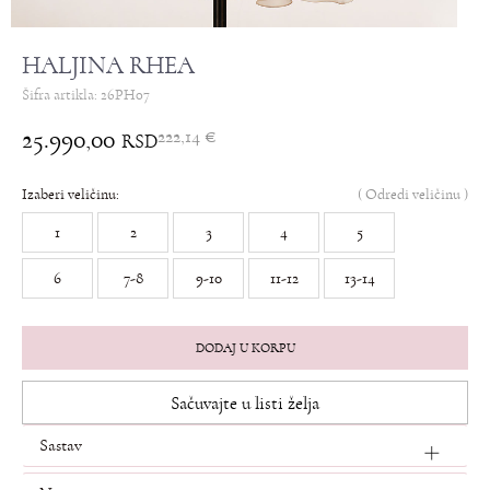
HALJINA RHEA
Šifra artikla:
26PH07
25.990,00
222,14
€
RSD
Izaberi veličinu:
(
Odredi veličinu
)
1
2
3
4
5
6
7-8
9-10
11-12
13-14
DODAJ U KORPU
Sačuvajte u listi želja
Sastav