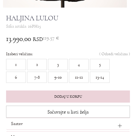
HALJINA LULOU
Šifra artikla:
26PH15
13.990,00
119,57
€
RSD
Izaberi veličinu:
(
Odredi veličinu
)
1
2
3
4
5
6
7-8
9-10
11-12
13-14
DODAJ U KORPU
Sačuvajte u listi želja
Sastav