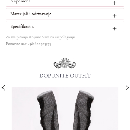
Napomena
Materijali i održavanje
Specifikacija
Za sva pitanja stojimo Vam na raspolaganju
Pozovite nas: +381600703393
DOPUNITE OUTFIT