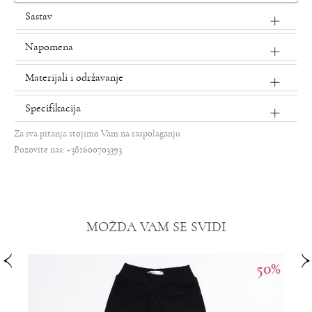
Sastav
Napomena
Materijali i održavanje
Specifikacija
Za sva pitanja stojimo Vam na raspolaganju
Pozovite nas: +381600703393
MOŽDA VAM SE SVIDI
50
%