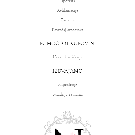
Isporuka
Reklamacije
Zamena
Povraćaj sredstava
POMOĆ PRI KUPOVINI
Uslovi korišćenja
IZDVAJAMO
Zaposlenje
Saradnja sa nama