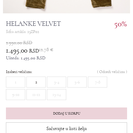
50
%
HELANKE VELVET
Šifra artikla:
23ZP02
2.990,00
RSD
1.495,00
12,78
€
RSD
Ušteda:
1.495,00
RSD
Izaberi veličinu:
(
Odredi veličinu
)
1
2
3-4
5-6
7-8
9-10
11-12
13-14
DODAJ U KORPU
Sačuvajte u listi želja