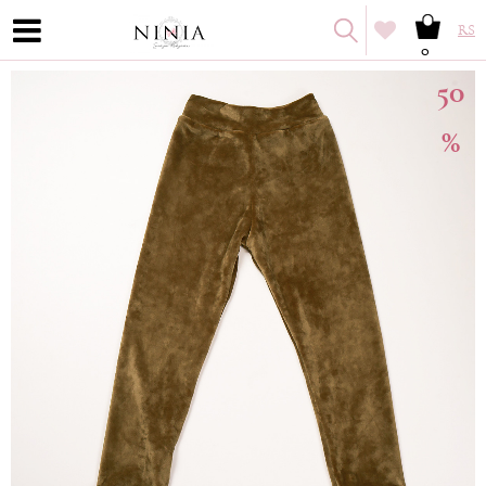
RS
0
50
%