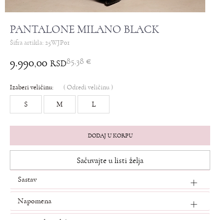
PANTALONE MILANO BLACK
Šifra artikla:
25WJP01
9.990,00
85,38
€
RSD
Izaberi veličinu:
(
Odredi veličinu
)
S
M
L
DODAJ U KORPU
Sačuvajte u listi želja
Sastav
Napomena