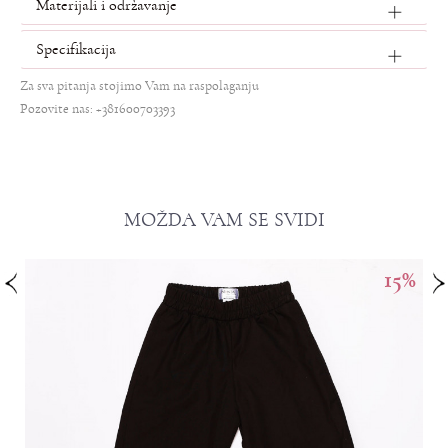
Materijali i održavanje
Specifikacija
Za sva pitanja stojimo Vam na raspolaganju
Pozovite nas: +381600703393
MOŽDA VAM SE SVIDI
15
%