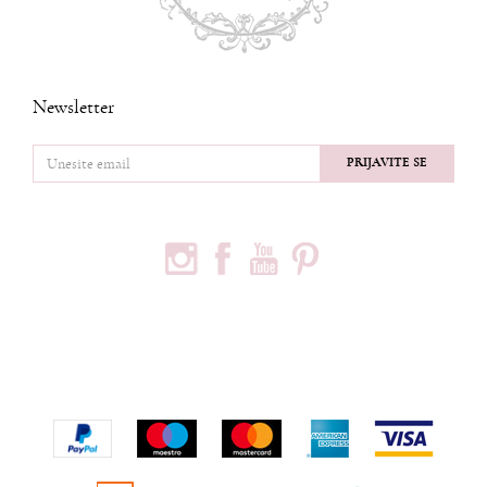
Newsletter
PRIJAVITE SE
PRATITE NAS
PODACI O KOMPANIJI
Privredno društvo Ninia d.o.o
Vojvode Bogdana 32
Beograd, 11000
Telefon:
+381600703393
Email:
office@ninia.rs
Račun:
Banka Intesa 160-524542-81