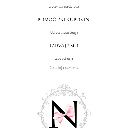
Povraćaj sredstava
POMOĆ PRI KUPOVINI
Uslovi korišćenja
IZDVAJAMO
Zaposlenje
Saradnja sa nama