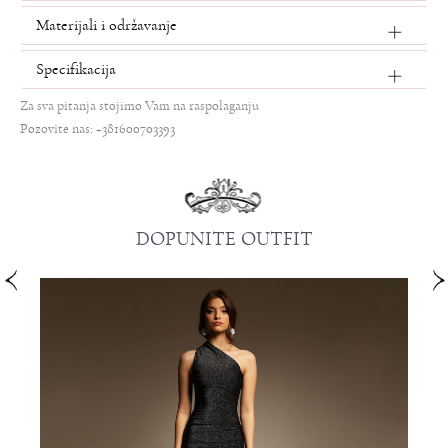
Materijali i održavanje
Specifikacija
Za sva pitanja stojimo Vam na raspolaganju
Pozovite nas: +381600703393
DOPUNITE OUTFIT
MOŽDA VAM SE SVIDI