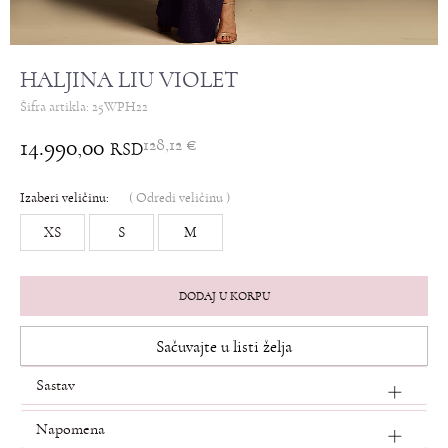
HALJINA LIU VIOLET
Šifra artikla:
25WPH22
14.990,00
128,12
€
RSD
Izaberi veličinu:
(
Odredi veličinu
)
XS
S
M
DODAJ U KORPU
Sačuvajte u listi želja
Sastav
Napomena