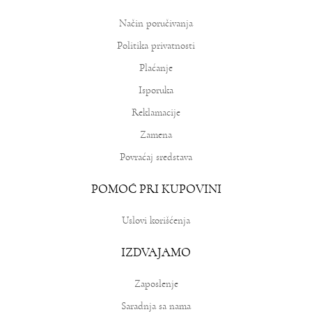
18.990,00
RSD
Način poručivanja
Politika privatnosti
Plaćanje
Isporuka
Reklamacije
Zamena
Povraćaj sredstava
POMOĆ PRI KUPOVINI
Uslovi korišćenja
IZDVAJAMO
Zaposlenje
Saradnja sa nama