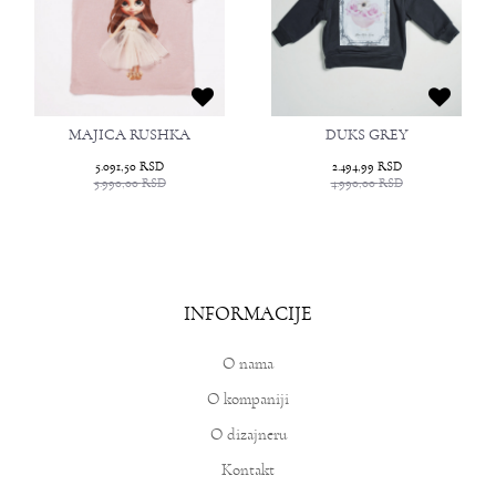
MAJICA RUSHKA
DUKS GREY
5.091,50
RSD
2.494,99
RSD
5.990,00
RSD
4.990,00
RSD
INFORMACIJE
O nama
O kompaniji
O dizajneru
Kontakt