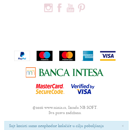
PODACI O KOMPANIJI
Privredno društvo Ninia d.o.o
Vojvode Bogdana 32
Beograd, 11000
Telefon:
+381600703393
Email:
office@ninia.rs
Račun:
Banka Intesa 160-524542-81
PIB:
109267030
Matični broj:
21152331
©2026
www.ninia.rs
, Izrada
NB SOFT
.
Sva prava zadržana.
×
Sajt koristi samo neophodne kolačiće u cilju poboljšanja