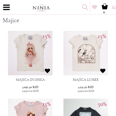
RS
0
Majice
15
%
15
%
MAJICA DUSHKA
MAJICA LUMEE
5.091,50
RSD
4.241,50
RSD
5.990,00
RSD
4.990,00
RSD
15
%
50
%