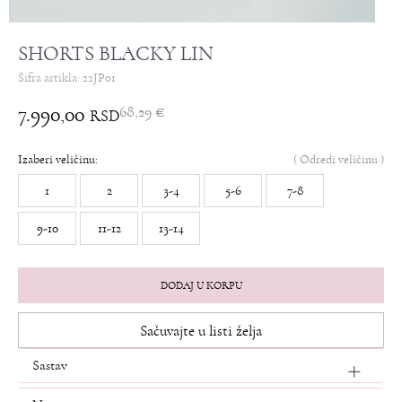
SHORTS BLACKY LIN
Šifra artikla:
22JP01
7.990,00
68,29
€
RSD
Izaberi veličinu:
(
Odredi veličinu
)
1
2
3-4
5-6
7-8
9-10
11-12
13-14
DODAJ U KORPU
Sačuvajte u listi želja
Sastav