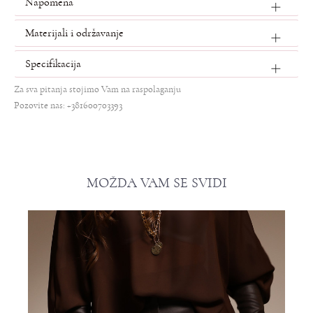
Napomena
Materijali i održavanje
Specifikacija
Za sva pitanja stojimo Vam na raspolaganju
Pozovite nas: +381600703393
MOŽDA VAM SE SVIDI