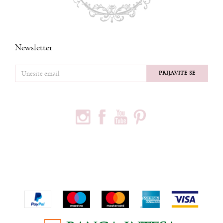
Newsletter
PRIJAVITE SE
PRATITE NAS
PODACI O KOMPANIJI
Privredno društvo Ninia d.o.o
Vojvode Bogdana 32
Beograd, 11000
Telefon:
+381600703393
Email:
office@ninia.rs
Račun:
Banka Intesa 160-524542-81