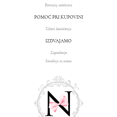
Povraćaj sredstava
POMOĆ PRI KUPOVINI
Uslovi korišćenja
IZDVAJAMO
Zaposlenje
Saradnja sa nama