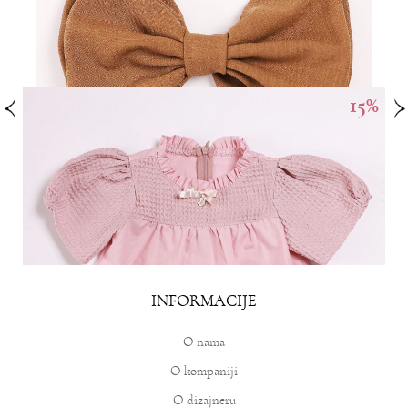
MOŽDA VAM SE SVIDI
15
%
TRAKA ZA KOSU BOW LEA
1.590,00
RSD
INFORMACIJE
O nama
O kompaniji
O dizajneru