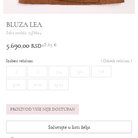
BLUZA LEA
Šifra artikla:
25JM04
5.690,00
48,63
€
RSD
Izaberi veličinu:
(
Odredi veličinu
)
1
2
3-4
5-6
7-8
9-10
11-12
13-14
PROIZVOD VIŠE NIJE DOSTUPAN
Sačuvajte u listi želja