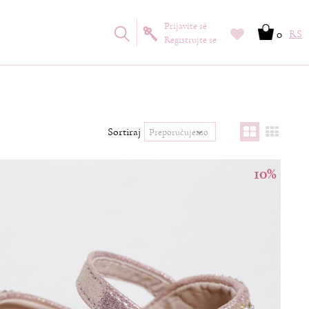
Prijavite se
0
RS
Registrujte se
Sortiraj
10
%