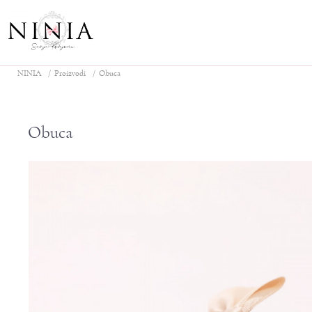
NINIA
Proizvodi
Obuca
Obuca