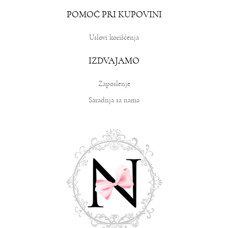
POMOĆ PRI KUPOVINI
Uslovi korišćenja
IZDVAJAMO
Zaposlenje
Saradnja sa nama