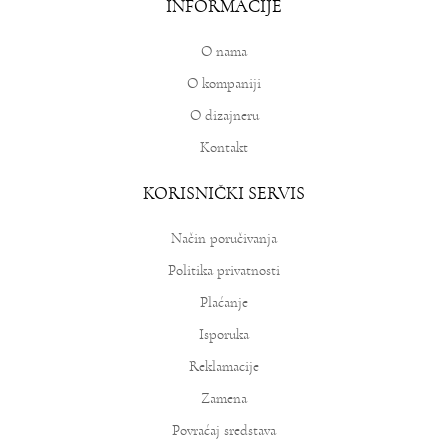
INFORMACIJE
O nama
O kompaniji
O dizajneru
Kontakt
KORISNIČKI SERVIS
Način poručivanja
Politika privatnosti
Plaćanje
Isporuka
Reklamacije
Zamena
Povraćaj sredstava