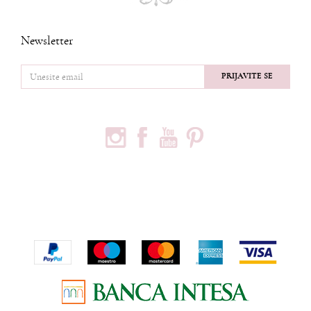
Newsletter
PRIJAVITE SE
PRATITE NAS
PODACI O KOMPANIJI
Privredno društvo Ninia d.o.o
Vojvode Bogdana 32
Beograd, 11000
Telefon:
+381600703393
Email:
office@ninia.rs
Račun:
Banka Intesa 160-524542-81
PIB:
109267030
Matični broj:
21152331