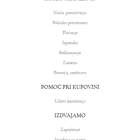
8.091,00
RSD
8.990,00
RSD
Način poručivanja
Politika privatnosti
Plaćanje
Isporuka
Reklamacije
Zamena
Povraćaj sredstava
POMOĆ PRI KUPOVINI
Uslovi korišćenja
IZDVAJAMO
Zaposlenje
Saradnja sa nama