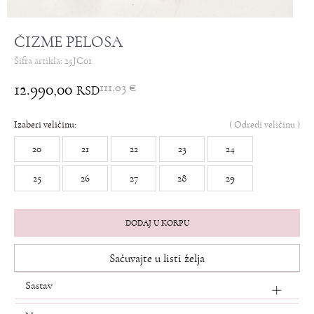
ČIZME PELOSA
Šifra artikla:
25JC01
12.990,00
111,03
€
RSD
Izaberi veličinu:
(
Odredi veličinu
)
20
21
22
23
24
25
26
27
28
29
DODAJ U KORPU
Sačuvajte u listi želja
Sastav