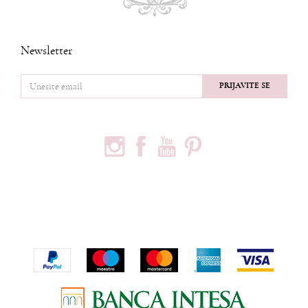
Newsletter
PRIJAVITE SE
PRATITE NAS
PODACI O KOMPANIJI
Privredno društvo Ninia d.o.o
Vojvode Bogdana 32
Beograd, 11000
Telefon:
+381600703393
Email:
office@ninia.rs
Račun:
Banka Intesa 160-524542-81
PIB:
109267030