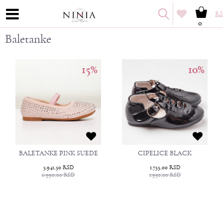
RS
0
Baletanke
15
%
10
%
BALETANKE PINK SUEDE
CIPELICE BLACK
5.941,50
RSD
1.755,00
RSD
6.990,00
RSD
1.950,00
RSD