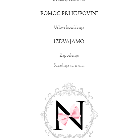
POMOĆ PRI KUPOVINI
Uslovi korišćenja
IZDVAJAMO
Zaposlenje
Saradnja sa nama