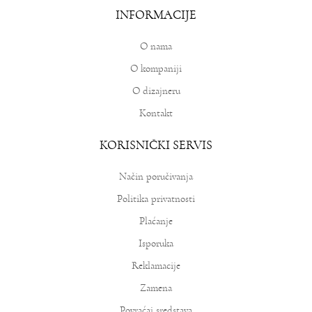
INFORMACIJE
O nama
O kompaniji
O dizajneru
Kontakt
KORISNIČKI SERVIS
Način poručivanja
Politika privatnosti
Plaćanje
Isporuka
Reklamacije
Zamena
Povraćaj sredstava