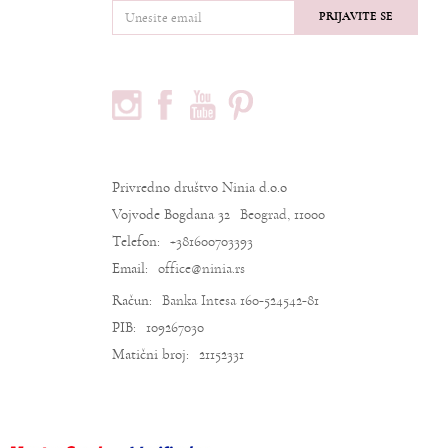
PRIJAVITE SE
PRATITE NAS
PODACI O KOMPANIJI
Privredno društvo Ninia d.o.o
Vojvode Bogdana 32
Beograd, 11000
Telefon:
+381600703393
Email:
office@ninia.rs
Račun:
Banka Intesa 160-524542-81
PIB:
109267030
Matični broj:
21152331