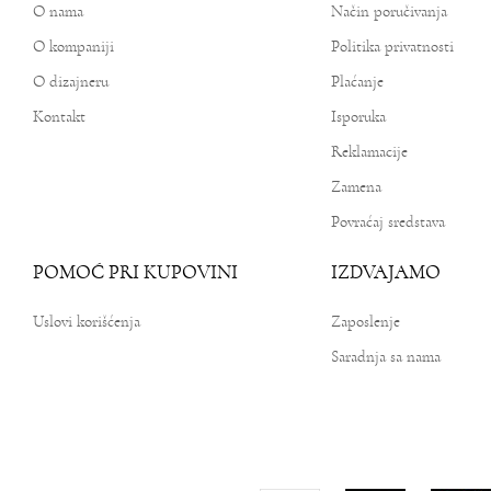
O nama
Način poručivanja
O kompaniji
Politika privatnosti
O dizajneru
Plaćanje
Kontakt
Isporuka
Reklamacije
Zamena
Povraćaj sredstava
POMOĆ PRI KUPOVINI
IZDVAJAMO
Uslovi korišćenja
Zaposlenje
Saradnja sa nama