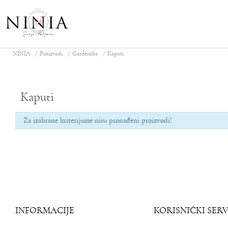
NINIA
Proizvodi
Garderoba
Kaputi
Kaputi
Za izabrane kriterijume nisu pronađeni proizvodi!
INFORMACIJE
KORISNIČKI SERV