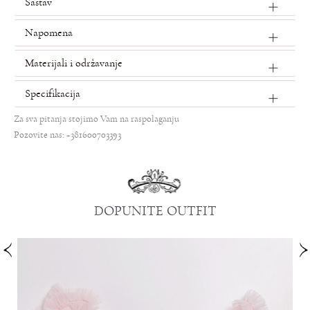
Sastav
Napomena
Materijali i održavanje
Specifikacija
Za sva pitanja stojimo Vam na raspolaganju
Pozovite nas: +381600703393
DOPUNITE OUTFIT