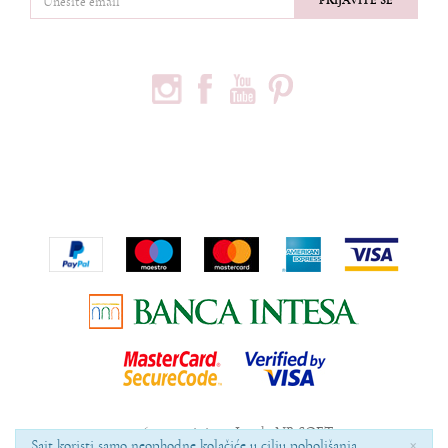
PRIJAVITE SE
PRATITE NAS
PODACI O KOMPANIJI
Privredno društvo Ninia d.o.o
Vojvode Bogdana 32
Beograd, 11000
Telefon:
+381600703393
Email:
office@ninia.rs
Račun:
Banka Intesa 160-524542-81
PIB:
109267030
Matični broj:
21152331
©2026
www.ninia.rs
, Izrada
NB SOFT
.
×
Sajt koristi samo neophodne kolačiće u cilju poboljšanja