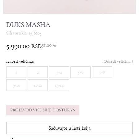
DUKS MASHA
Šifra artikla:
25JM05
5.990,00
51,20
€
RSD
Izaberi veličinu:
(
Odredi veličinu
)
1
2
3-4
5-6
7-8
9-10
11-12
13-14
PROIZVOD VIŠE NIJE DOSTUPAN
Sačuvajte u listi želja