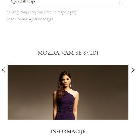
Specifikacija
Za sva pitanja stojimo Vam na raspolaganju
Pozovite nas: +381600703393
MOŽDA VAM SE SVIDI
INFORMACIJE