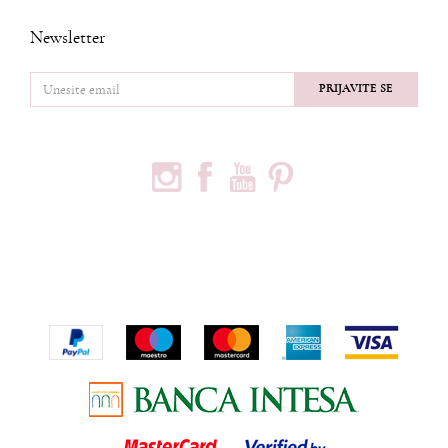
Newsletter
PRIJAVITE SE
PRATITE NAS
PODACI O KOMPANIJI
Privredno društvo Ninia d.o.o
Vojvode Bogdana 32
Beograd, 11000
Telefon:
+381600703393
Email:
office@ninia.rs
Račun:
Banka Intesa 160-524542-81
PIB:
109267030
Matični broj:
21152331