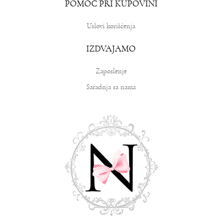
POMOĆ PRI KUPOVINI
Uslovi korišćenja
IZDVAJAMO
Zaposlenje
Saradnja sa nama