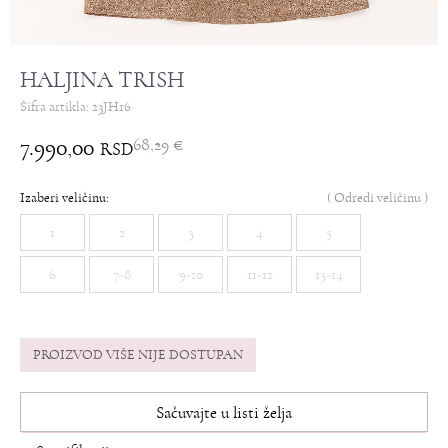
HALJINA TRISH
Šifra artikla:
23JH16
7.990,00
68,29
€
RSD
Izaberi veličinu:
(
Odredi veličinu
)
1
2
3
4
5
6
7-8
9-10
11-12
13-14
PROIZVOD VIŠE NIJE DOSTUPAN
Sačuvajte u listi želja