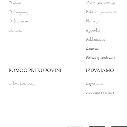
O nama
Način poručivanja
O kompaniji
Politika privatnosti
O dizajneru
Plaćanje
Kontakt
Isporuka
Reklamacije
Zamena
Povraćaj sredstava
POMOĆ PRI KUPOVINI
IZDVAJAMO
Uslovi korišćenja
Zaposlenje
Saradnja sa nama