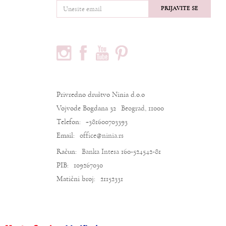
PRIJAVITE SE
PRATITE NAS
PODACI O KOMPANIJI
Privredno društvo Ninia d.o.o
Vojvode Bogdana 32
Beograd, 11000
Telefon:
+381600703393
Email:
office@ninia.rs
Račun:
Banka Intesa 160-524542-81
PIB:
109267030
Matični broj:
21152331