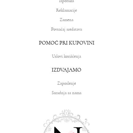
Isporuka
Reklamacije
Zamena
Povraćaj sredstava
POMOĆ PRI KUPOVINI
Uslovi korišćenja
IZDVAJAMO
Zaposlenje
Saradnja sa nama