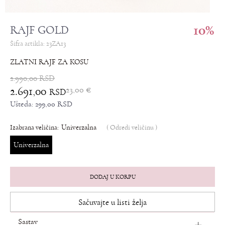
10
%
RAJF GOLD
Šifra artikla:
23ZA13
ZLATNI RAJF ZA KOSU
2.990,00
RSD
2.691,00
23,00
€
RSD
Ušteda:
299,00
RSD
Univerzalna
Izabrana veličina:
(
Odredi veličinu
)
Univerzalna
DODAJ U KORPU
Sačuvajte u listi želja
Sastav