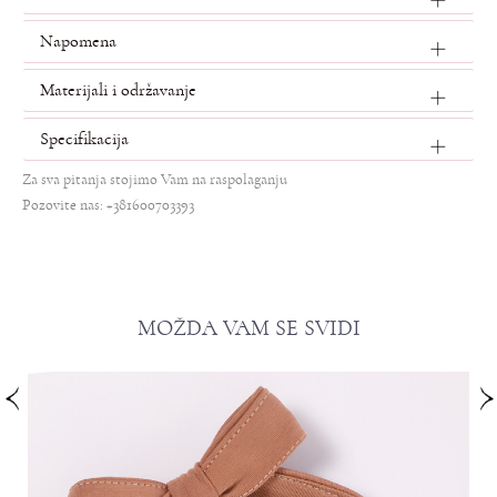
Napomena
Materijali i održavanje
Specifikacija
Za sva pitanja stojimo Vam na raspolaganju
Pozovite nas: +381600703393
MOŽDA VAM SE SVIDI
%