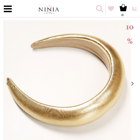
RS
0
10
%