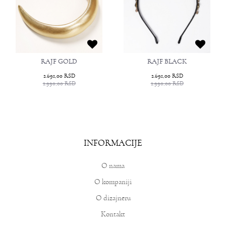
RAJF GOLD
RAJF BLACK
2.691,00
RSD
2.691,00
RSD
2.990,00
RSD
2.990,00
RSD
INFORMACIJE
O nama
O kompaniji
O dizajneru
Kontakt