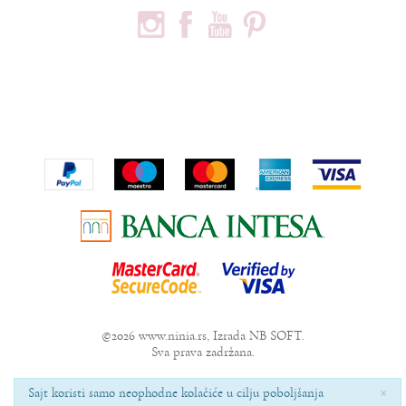
PODACI O KOMPANIJI
Privredno društvo Ninia d.o.o
Vojvode Bogdana 32
Beograd, 11000
Telefon:
+381600703393
Email:
office@ninia.rs
Račun:
Banka Intesa 160-524542-81
PIB:
109267030
Matični broj:
21152331
©2026
www.ninia.rs
, Izrada
NB SOFT
.
Sva prava zadržana.
×
Sajt koristi samo neophodne kolačiće u cilju poboljšanja