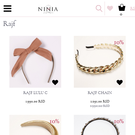
RS
0
Rajf
10
%
RAJF LULU C
RAJF CHAIN
1.990,00
RSD
2.691,00
RSD
2.990,00
RSD
10
%
10
%