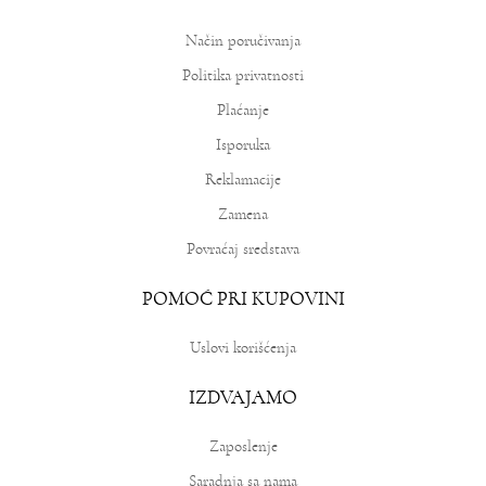
Način poručivanja
Politika privatnosti
Plaćanje
Isporuka
Reklamacije
Zamena
Povraćaj sredstava
POMOĆ PRI KUPOVINI
Uslovi korišćenja
IZDVAJAMO
Zaposlenje
Saradnja sa nama