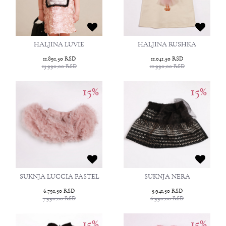
HALJINA LUVIE
HALJINA RUSHKA
11.891,50
RSD
11.041,50
RSD
13.990,00
RSD
12.990,00
RSD
15
%
15
%
SUKNJA LUCCIA PASTEL
SUKNJA NERA
6.791,50
RSD
5.941,50
RSD
7.990,00
RSD
6.990,00
RSD
15
%
15
%