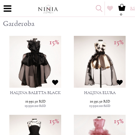
RS
0
Garderoba
15
%
15
%
HALJINA BALETTA BLACK
HALJINA ELURA
16.991,50
RSD
20.391,50
RSD
19.990,00
RSD
23.990,00
RSD
15
%
15
%