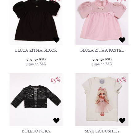
BLUZA ZITHA BLACK
BLUZA ZITHA PASTEL
5.091,50
RSD
5.091,50
RSD
5.990,00
RSD
5.990,00
RSD
15
%
15
%
BOLERO NERA
MAJICA DUSHKA