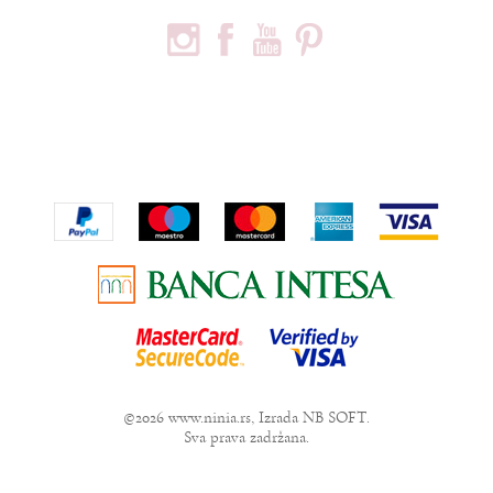
PRATITE NAS
PODACI O KOMPANIJI
Privredno društvo Ninia d.o.o
Vojvode Bogdana 32
Beograd, 11000
Telefon:
+381600703393
Email:
office@ninia.rs
Račun:
Banka Intesa 160-524542-81
PIB:
109267030
Matični broj:
21152331
©2026
www.ninia.rs
, Izrada
NB SOFT
.
Sva prava zadržana.