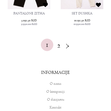
PANTALONE ZITHA
SET DUSHKA
5.091,50
RSD
10.191,50
RSD
5.990,00
RSD
11.990,00
RSD
1
2
INFORMACIJE
O nama
O kompaniji
O dizajneru
Kontakt