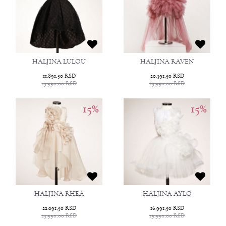
HALJINA LULOU
HALJINA RAVEN
11.891,50
RSD
20.391,50
RSD
13.990,00
RSD
23.990,00
RSD
15
%
15
%
HALJINA RHEA
HALJINA AYLO
22.091,50
RSD
16.991,50
RSD
25.990,00
RSD
19.990,00
RSD