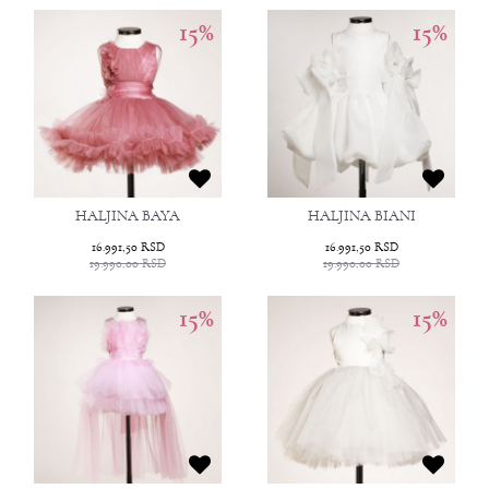
15
%
15
%
HALJINA BAYA
HALJINA BIANI
16.991,50
RSD
16.991,50
RSD
19.990,00
RSD
19.990,00
RSD
15
%
15
%